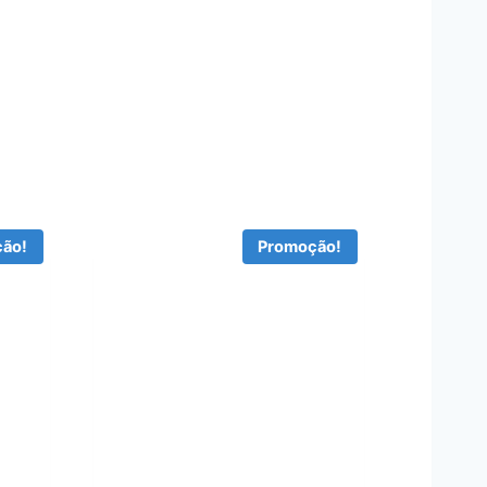
ão!
Promoção!