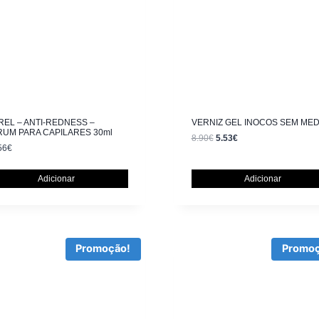
EL – ANTI-REDNESS –
VERNIZ GEL INOCOS SEM ME
RUM PARA CAPILARES 30ml
8.90
€
5.53
€
56
€
Adicionar
Adicionar
Promoção!
Promoç