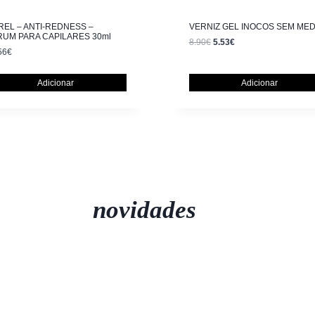
EL – ANTI-REDNESS –
VERNIZ GEL INOCOS SEM ME
RUM PARA CAPILARES 30ml
8.90
€
5.53
€
56
€
Adicionar
Adicionar
novidades