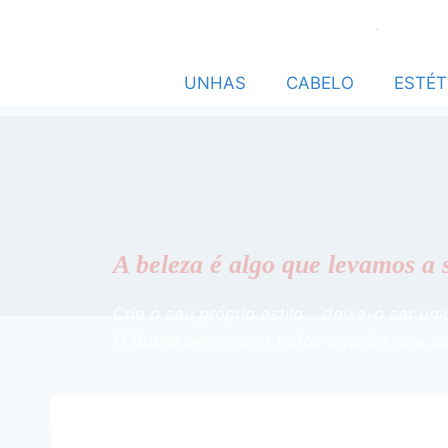
UNHAS
CABELO
ESTÉT
A beleza é algo que levamos a 
Crie o seu próprio estilo… deixe-o ser uni
O futuro pertence a todos aqueles que a
Cuide de Si, Sinta-se Bem.