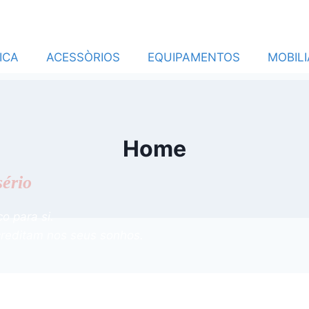
ICA
ACESSÒRIOS
EQUIPAMENTOS
MOBILI
Home
sério
co para si.
creditam nos seus sonhos.