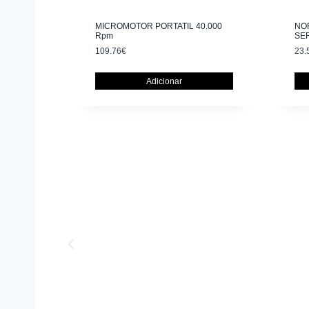
MICROMOTOR PORTATIL 40.000
NOR
Rpm
SE
109.76
€
23.
Adicionar