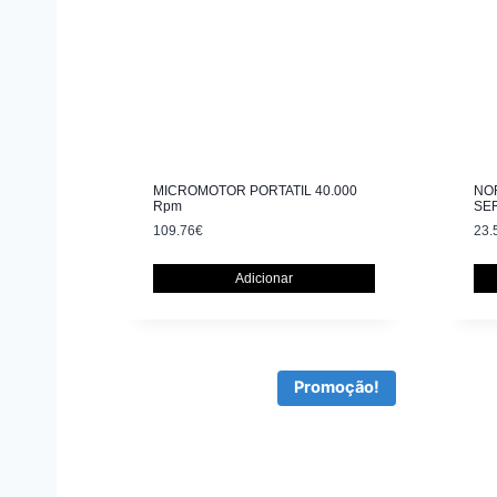
MICROMOTOR PORTATIL 40.000
NOR
Rpm
SE
109.76
€
23.
Adicionar
Promoção!