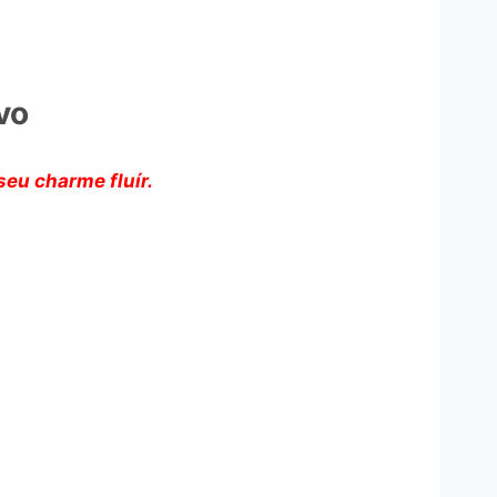
vo
seu charme fluír.