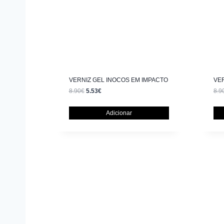
VERNIZ GEL INOCOS EM IMPACTO
VE
8.90
€
5.53
€
8.9
Adicionar