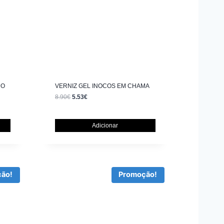
DO
VERNIZ GEL INOCOS EM CHAMA
8.90
€
5.53
€
Adicionar
ão!
Promoção!