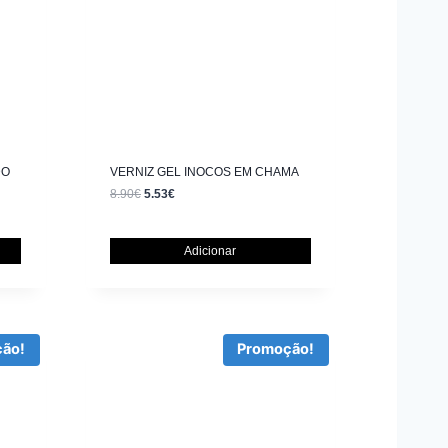
DO
VERNIZ GEL INOCOS EM CHAMA
8.90
€
5.53
€
Adicionar
ão!
Promoção!