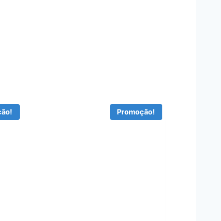
ão!
Promoção!