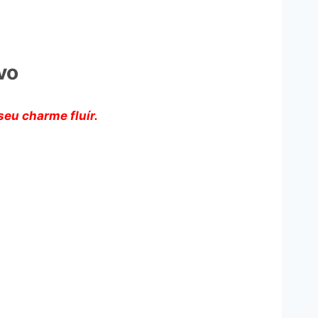
vo
seu charme fluír.