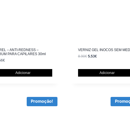
EL – ANTI-REDNESS –
VERNIZ GEL INOCOS SEM ME
RUM PARA CAPILARES 30ml
8.90
€
5.53
€
56
€
Adicionar
Adicionar
Promoção!
Promoç