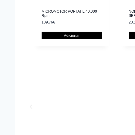
MICROMOTOR PORTATIL 40.000
NOR
Rpm
SE
109.76
€
23.
Adicionar