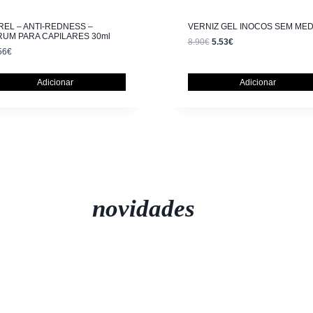
EL – ANTI-REDNESS –
VERNIZ GEL INOCOS SEM ME
RUM PARA CAPILARES 30ml
8.90
€
5.53
€
56
€
Adicionar
Adicionar
novidades