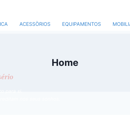
ICA
ACESSÒRIOS
EQUIPAMENTOS
MOBILI
Home
sério
co para si.
creditam nos seus sonhos.