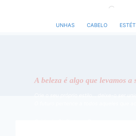
UNHAS
CABELO
ESTÉT
A beleza é algo que levamos a 
Crie o seu próprio estilo… deixe-o ser uni
O futuro pertence a todos aqueles que a
Cuide de Si, Sinta-se Bem.