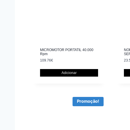
MICROMOTOR PORTATIL 40.000
NOR
Rpm
SE
109.76
€
23.
Adicionar
Promoção!