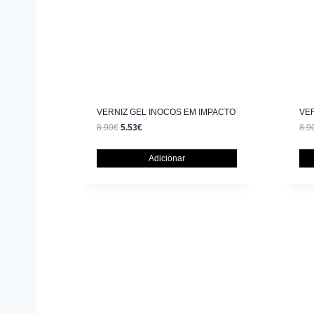
VERNIZ GEL INOCOS EM IMPACTO
VE
8.90
€
5.53
€
8.9
Adicionar