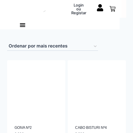
Login
ou
Registar
GOIVA Nº2
CABO BISTURI Nº4