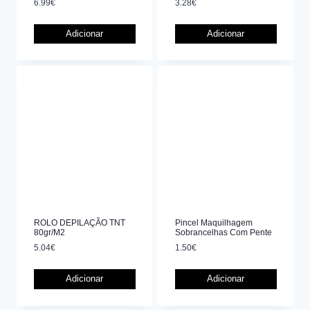
6.99
€
3.28
€
Adicionar
Adicionar
ROLO DEPILAÇÃO TNT
Pincel Maquilhagem
80gr/m2
Sobrancelhas Com Pente
5.04
€
1.50
€
Adicionar
Adicionar