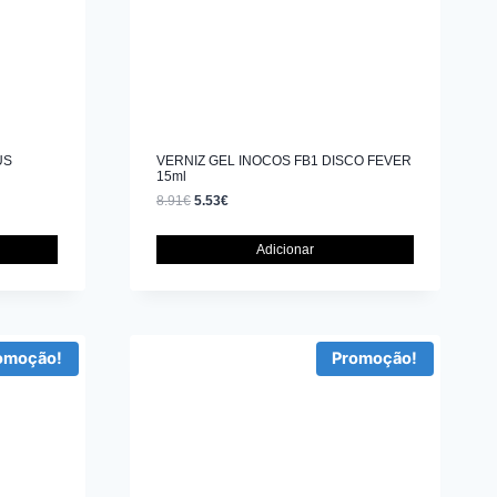
US
VERNIZ GEL INOCOS FB1 DISCO FEVER
15ml
8.91
€
5.53
€
Adicionar
omoção!
Promoção!