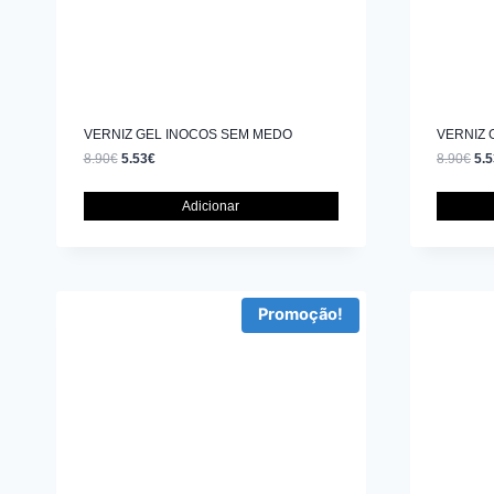
VERNIZ GEL INOCOS SEM MEDO
VERNIZ 
8.90
€
5.53
€
8.90
€
5.5
Adicionar
Promoção!