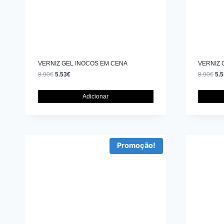
VERNIZ GEL INOCOS EM CENA
VERNIZ 
8.90
€
5.53
€
8.90
€
5.5
Adicionar
Promoção!