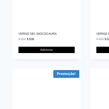
VERNIZ GEL INOCOS AURA
VERNIZ 
8.90
€
5.53
€
8.90
€
5.5
Adicionar
Promoção!