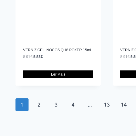
VERNIZ GEL INOCOS QH8 POKER 15ml
VERNIZ 
8.91
€
5.53
€
8.91
€
5.5
Ler Mais
1
2
3
4
…
13
14