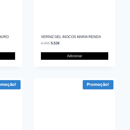
DOURO
VERNIZ GEL INOCOS MARIA RENDA
8.90
€
5.53
€
Adicionar
omoção!
Promoção!