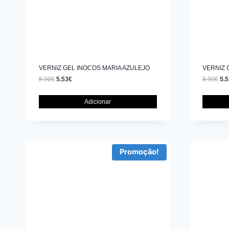
VERNIZ GEL INOCOS MARIA AZULEJO
VERNIZ 
8.90
€
5.53
€
8.90
€
5.5
Adicionar
Promoção!