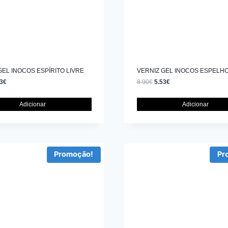
GEL INOCOS ESPÍRITO LIVRE
VERNIZ GEL INOCOS ESPELH
3
€
8.90
€
5.53
€
Adicionar
Adicionar
Promoção!
Pr