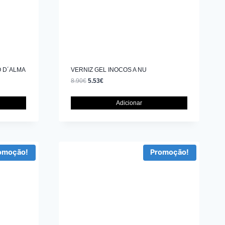
O D´ALMA
VERNIZ GEL INOCOS A NU
8.90
€
5.53
€
Adicionar
omoção!
Promoção!