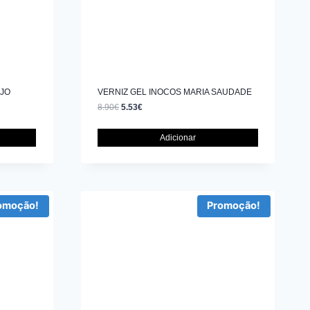
EJO
VERNIZ GEL INOCOS MARIA SAUDADE
8.90
€
5.53
€
Adicionar
omoção!
Promoção!