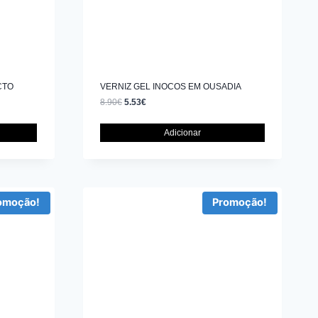
CTO
VERNIZ GEL INOCOS EM OUSADIA
8.90
€
5.53
€
Adicionar
omoção!
Promoção!