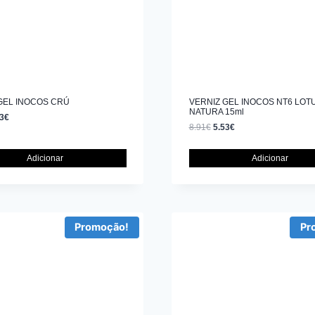
GEL INOCOS CRÚ
VERNIZ GEL INOCOS NT6 LOT
NATURA 15ml
3
€
8.91
€
5.53
€
Adicionar
Adicionar
Promoção!
Pr