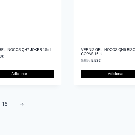
GEL INOCOS QH7 JOKER 15ml
VERNIZ GEL INOCOS QH6 BISC
COPAS 15ml
3
€
8.91
€
5.53
€
Adicionar
Adicionar
15
→