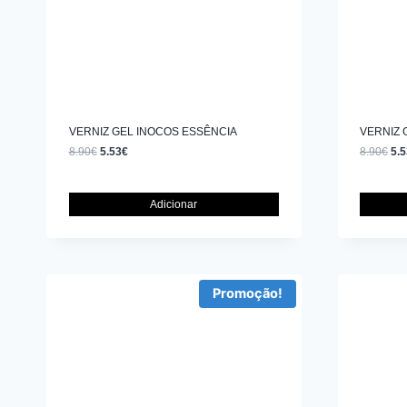
VERNIZ GEL INOCOS ESSÊNCIA
VERNIZ 
8.90
€
5.53
€
8.90
€
5.5
Adicionar
Promoção!