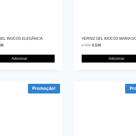
GEL INOCOS ELEGÂNCIA
VERNIZ GEL INOCOS MARIA 
3
€
8.90
€
5.53
€
Adicionar
Adicionar
Promoção!
Pr