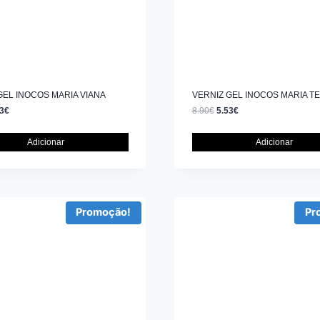
GEL INOCOS MARIA VIANA
VERNIZ GEL INOCOS MARIA T
3
€
8.90
€
5.53
€
Adicionar
Adicionar
Promoção!
Pr