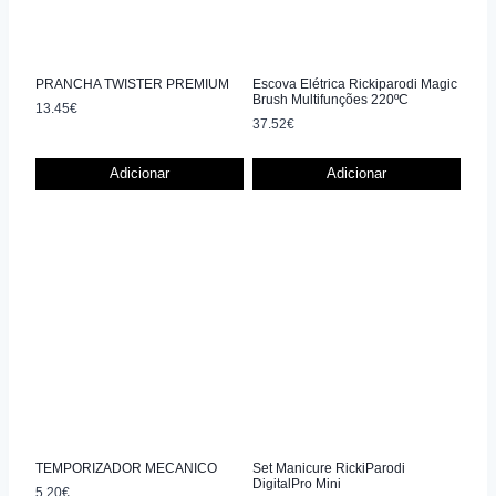
PRANCHA TWISTER PREMIUM
Escova Elétrica Rickiparodi Magic
Brush Multifunções 220ºC
13.45
€
37.52
€
Adicionar
Adicionar
TEMPORIZADOR MECANICO
Set Manicure RickiParodi
DigitalPro Mini
5.20
€