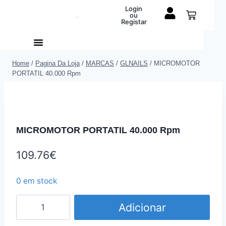
Login
ou
Registar
Home
/
Pagina Da Loja
/
MARCAS
/
GLNAILS
/
MICROMOTOR
PORTATIL 40.000 Rpm
MICROMOTOR PORTATIL 40.000 Rpm
109.76
€
0 em stock
Adicionar