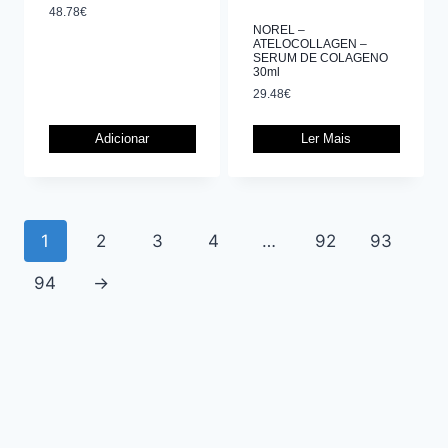
48.78
€
NOREL –
ATELOCOLLAGEN –
SERUM DE COLAGENO
30ml
29.48
€
Adicionar
Ler Mais
1
2
3
4
…
92
93
94
→