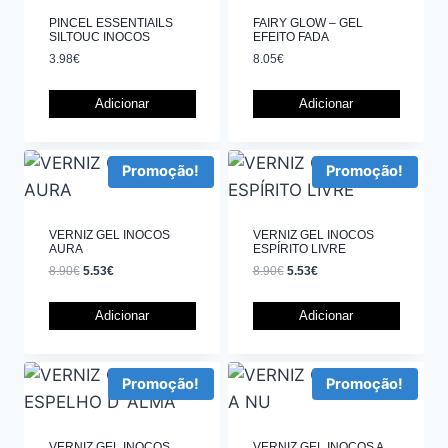
PINCEL ESSENTIAILS
FAIRY GLOW – GEL
SILTOUC INOCOS
EFEITO FADA
3.98
€
8.05
€
Adicionar
Adicionar
Promoção!
Promoção!
VERNIZ GEL INOCOS
VERNIZ GEL INOCOS
AURA
ESPÍRITO LIVRE
8.90
€
5.53
€
8.90
€
5.53
€
Adicionar
Adicionar
Promoção!
Promoção!
VERNIZ GEL INOCOS
VERNIZ GEL INOCOS A