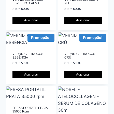
ESPELHO D´ALMA
NU
8.90
€
5.53
€
8.90
€
5.53
€
Adicionar
Adicionar
Promoção!
Promoção!
VERNIZ GEL INOCOS
VERNIZ GEL INOCOS
ESSÊNCIA
CRÚ
8.90
€
5.53
€
8.90
€
5.53
€
Adicionar
Adicionar
FRESA PORTATIL PRATA
35000 Rpm